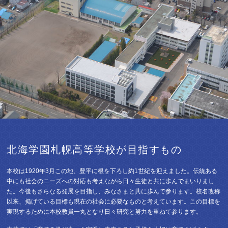
北海学園札幌高等学校が目指すもの
本校は1920年3月この地、豊平に根を下ろし約1世紀を迎えました。伝統ある
中にも社会のニーズへの対応も考えながら日々生徒と共に歩んでまいりまし
た。今後もさらなる発展を目指し、みなさまと共に歩んで参ります。校名改称
以来、掲げている目標も現在の社会に必要なものと考えています。この目標を
実現するために本校教員一丸となり日々研究と努力を重ねて参ります。