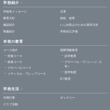
学校紹介
学校長メッセージ
沿革
教育方針
校歌、校章
施設紹介
いじめ防止のための基本方針
制服紹介
学校自己評価
本校の教育
コース紹介
国際理解教育
特進コース
語学教育
総進コース
グローバル・ヴィレッジ（1
年）
グローバルコース
留学制度
メディカル・プレップコース
ICT教育
学校生活
年間行事
ギャラリー
クラブ活動