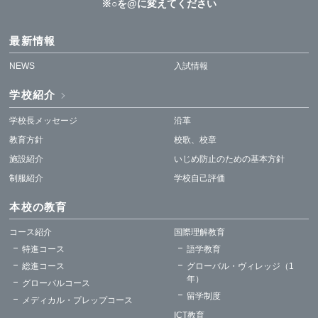
※○を@に変えてください
最新情報
NEWS
入試情報
学校紹介
学校長メッセージ
沿革
教育方針
校歌、校章
施設紹介
いじめ防止のための基本方針
制服紹介
学校自己評価
本校の教育
コース紹介
国際理解教育
特進コース
語学教育
総進コース
グローバル・ヴィレッジ（1
年）
グローバルコース
留学制度
メディカル・プレップコース
ICT教育