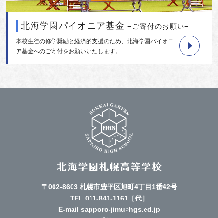
北海学園パイオニア基金
−ご寄付のお願い−
本校生徒の修学奨励と経済的支援のため、北海学園パイオニ
ア基金へのご寄付をお願いいたします。
〒062-8603 札幌市豊平区旭町4丁目1番42号
TEL
011-841-1161
［代］
E-mail sapporo-jimu○hgs.ed.jp