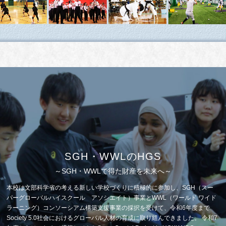
SGH・WWLのHGS
～SGH・WWLで得た財産を未来へ～
本校は文部科学省の考える新しい学校づくりに積極的に参加し、SGH（スー
パーグローバルハイスクール アソシエイト）事業とWWL（ワールド ワイド
ラーニング）コンソーシアム構築支援事業の採択を受けて、令和6年度まで
Society 5.0社会におけるグローバル人材の育成に取り組んできました。 令和7