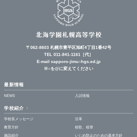
〒062-8603 札幌市豊平区旭町4丁目1番42号
TEL
011-841-1161
［代］
E-mail sapporo-jimu○hgs.ed.jp
※○を@に変えてください
最新情報
NEWS
入試情報
学校紹介
学校長メッセージ
沿革
教育方針
校歌、校章
施設紹介
いじめ防止のための基本方針