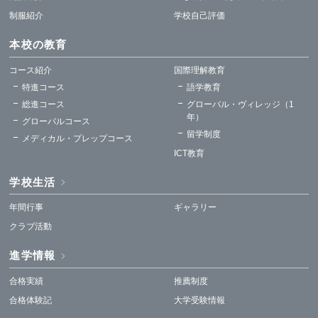
制服紹介
学校自己評価
本校の教育
コース紹介
国際理解教育
特進コース
語学教育
総進コース
グローバル・ヴィレッジ（1
年）
グローバルコース
留学制度
メディカル・プレップコース
ICT教育
学校生活
年間行事
ギャラリー
クラブ活動
進学情報
合格実績
推薦制度
合格体験記
大学受験情報