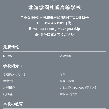
〒062-8603 札幌市豊平区旭町4丁目1番42号
TEL
011-841-1161
［代］
E-mail sapporo-jimu○hgs.ed.jp
※○を@に変えてください
最新情報
NEWS
入試情報
学校紹介
学校長メッセージ
沿革
教育方針
校歌、校章
施設紹介
いじめ防止のための基本方針
制服紹介
学校自己評価
本校の教育