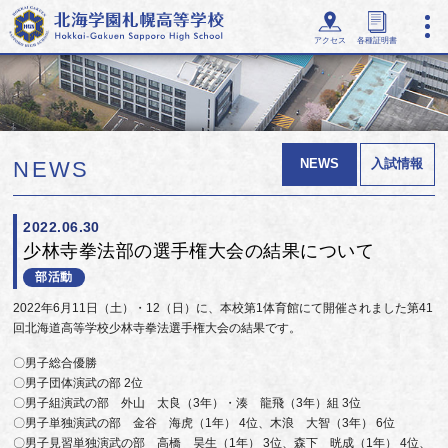
アクセス
各種証明書
NEWS
入試情報
NEWS
2022.06.30
少林寺拳法部の選手権大会の結果について
部活動
2022年6月11日（土）・12（日）に、本校第1体育館にて開催されました第41
回北海道高等学校少林寺拳法選手権大会の結果です。
〇男子総合優勝
〇男子団体演武の部 2位
〇男子組演武の部 外山 太良（3年）・湊 龍飛（3年）組 3位
〇男子単独演武の部 金谷 海虎（1年） 4位、木浪 大智（3年） 6位
〇男子見習単独演武の部 高橋 昊生（1年） 3位、森下 晄成（1年） 4位、