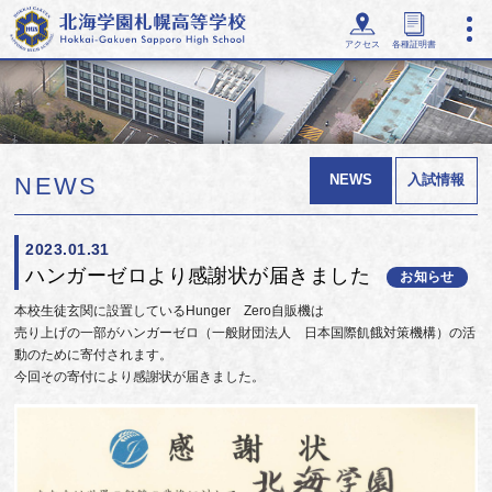
アクセス
各種証明書
NEWS
入試情報
NEWS
2023.01.31
ハンガーゼロより感謝状が届きました
お知らせ
本校生徒玄関に設置しているHunger Zero自販機は
売り上げの一部がハンガーゼロ（一般財団法人 日本国際飢餓対策機構）の活
動のために寄付されます。
今回その寄付により感謝状が届きました。