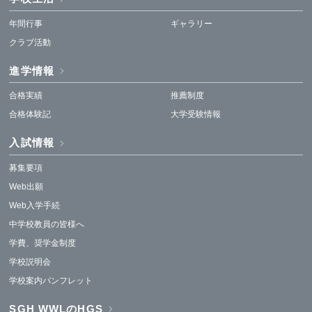
年間行事
ギャラリー
クラブ活動
進学情報
合格実績
推薦制度
合格体験記
大学受験情報
入試情報
募集要項
Web出願
Web入学手続
中学校教員の皆様へ
学費、奨学金制度
学校説明会
学校案内パンフレット
SGH WWLのHGS