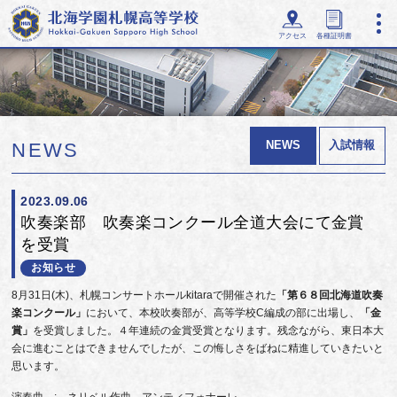
アクセス
各種証明書
NEWS
入試情報
NEWS
2023.09.06
吹奏楽部 吹奏楽コンクール全道大会にて金賞
を受賞
お知らせ
8月31日(木)、札幌コンサートホールkitaraで開催された
「第６８回北海道吹奏
楽コンクール」
において、本校吹奏部が、高等学校C編成の部に出場し、
「金
賞」
を受賞しました。４年連続の金賞受賞となります。残念ながら、東日本大
会に進むことはできませんでしたが、この悔しさをばねに精進していきたいと
思います。