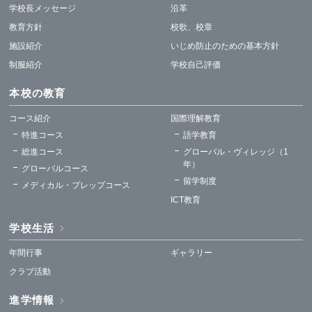
学校長メッセージ
沿革
教育方針
校歌、校章
施設紹介
いじめ防止のための基本方針
制服紹介
学校自己評価
本校の教育
コース紹介
国際理解教育
特進コース
語学教育
総進コース
グローバル・ヴィレッジ（1
年）
グローバルコース
留学制度
メディカル・プレップコース
ICT教育
学校生活
年間行事
ギャラリー
クラブ活動
進学情報