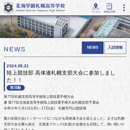
アクセス
各種証明書
NEWS
入試情報
NEWS
2024.05.21
陸上競技部 高体連札幌支部大会に参加しまし
た！！
部活動
第77回札幌支部高等学校陸上競技選手権大会
兼 第77回北海道高等学校陸上競技選手権大会札幌支部予選会
令和６年５月13日(月)～17日(金) 札幌市円山競技場
夏の全国大会(インターハイ)につながる高体連大会を迎えました。まずは札幌
支部大会を勝ち抜き、北海道ブロック(全道)大会進出を目指して、熱い戦いが