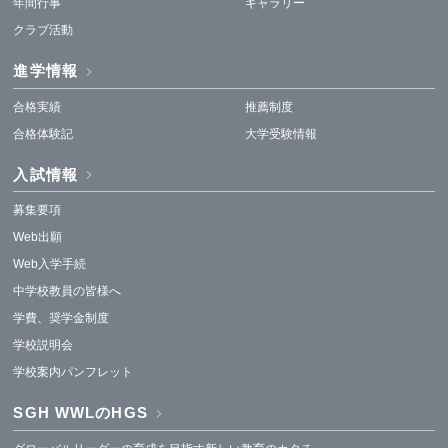
年間行事
ギャラリー
クラブ活動
進学情報
合格実績
推薦制度
合格体験記
大学受験情報
入試情報
募集要項
Web出願
Web入学手続
中学校教員の皆様へ
学費、奨学金制度
学校説明会
学校案内パンフレット
SGH WWLのHGS