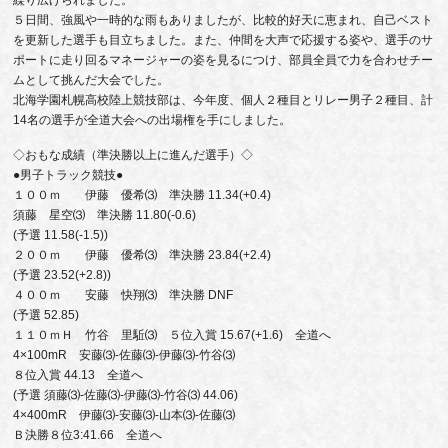
繰り広げられました。
５日間、強風や一時的な雨もありましたが、比較的好天に恵まれ、自己ベスト
を更新した選手も目立ちました。また、仲間を大声で応援する姿や、選手のサ
ポートに走り回るマネージャーの姿を見るにつけ、部員全員で力を合わせチー
ムとして挑んだ大会でした。
北海学園札幌高校陸上競技部は、今年度、個人２種目とリレー男子２種目、計
14名の選手が全道大会への出場権を手にしました。
◇おもな成績（準決勝以上に進んだ選手）◇
●男子トラック競技●
１００ｍ 伊藤 優希⑶ 準決勝 11.34(+0.4)
須藤 星空⑶ 準決勝 11.80(-0.6)
(予選 11.58(‐1.5))
２００ｍ 伊藤 優希⑶ 準決勝 23.84(+2.4)
(予選 23.52(+2.8))
４００ｍ 安藤 快翔⑶ 準決勝 DNF
(予選 52.85)
１１０ｍＨ 竹谷 里駈⑶ ５位入賞 15.67(+1.6) 全道へ
4×100mR 安藤⑶-佐藤⑶-伊藤⑶-竹谷⑶
８位入賞 44.13 全道へ
(予選 須藤⑶-佐藤⑶-伊藤⑶-竹谷⑶ 44.06)
4×400mR 伊藤⑶-安藤⑶-山本⑶-佐藤⑶
Ｂ決勝８位3:41.66 全道へ