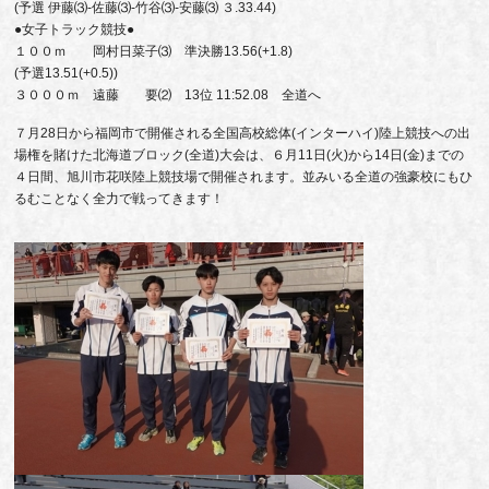
(予選 伊藤⑶-佐藤⑶-竹谷⑶-安藤⑶ ３.33.44)
●女子トラック競技●
１００ｍ 岡村日菜子⑶ 準決勝13.56(+1.8)
(予選13.51(+0.5))
３０００ｍ 遠藤 要⑵ 13位 11:52.08 全道へ
７月28日から福岡市で開催される全国高校総体(インターハイ)陸上競技への出
場権を賭けた北海道ブロック(全道)大会は、６月11日(火)から14日(金)までの
４日間、旭川市花咲陸上競技場で開催されます。並みいる全道の強豪校にもひ
るむことなく全力で戦ってきます！