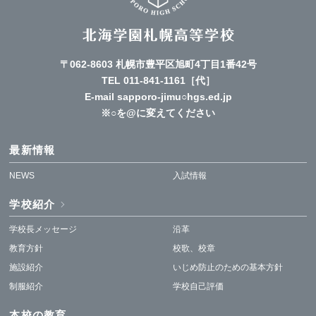
〒062-8603 札幌市豊平区旭町4丁目1番42号
TEL
011-841-1161
［代］
E-mail sapporo-jimu○hgs.ed.jp
※○を@に変えてください
最新情報
NEWS
入試情報
学校紹介
学校長メッセージ
沿革
教育方針
校歌、校章
施設紹介
いじめ防止のための基本方針
制服紹介
学校自己評価
本校の教育