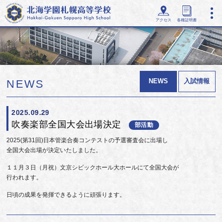
アクセス
各種証明書
NEWS
入試情報
NEWS
2025.09.29
吹奏楽部全国大会出場決定
部活動
2025(第31回)日本管楽合奏コンテストの予選審査会に出場し
全国大会出場が決定いたしました。
１１月３日（月祝）文京シビックホール大ホールにて全国大会が
行われます。
日頃の成果を発揮できるように頑張ります。