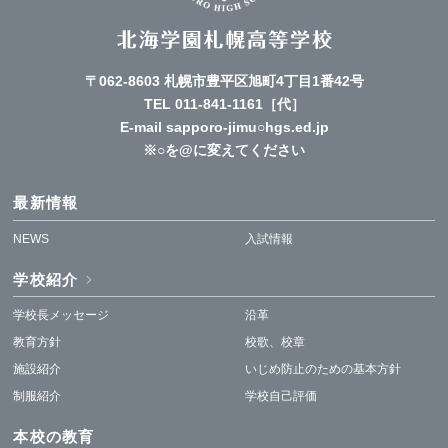
〒062-8603 札幌市豊平区旭町4丁目1番42号
TEL
011-841-1161
［代］
E-mail sapporo-jimu○hgs.ed.jp
※○を@に変えてください
最新情報
NEWS
入試情報
学校紹介
学校長メッセージ
沿革
教育方針
校歌、校章
施設紹介
いじめ防止のための基本方針
制服紹介
学校自己評価
本校の教育