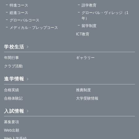
特進コース
語学教育
総進コース
グローバル・ヴィレッジ（1
年）
グローバルコース
留学制度
メディカル・プレップコース
ICT教育
学校生活
年間行事
ギャラリー
クラブ活動
進学情報
合格実績
推薦制度
合格体験記
大学受験情報
入試情報
募集要項
Web出願
Web入学手続