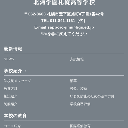
〒062-8603 札幌市豊平区旭町4丁目1番42号
TEL
011-841-1161
［代］
E-mail sapporo-jimu○hgs.ed.jp
※○を@に変えてください
最新情報
NEWS
入試情報
学校紹介
学校長メッセージ
沿革
教育方針
校歌、校章
施設紹介
いじめ防止のための基本方針
制服紹介
学校自己評価
本校の教育
コース紹介
国際理解教育