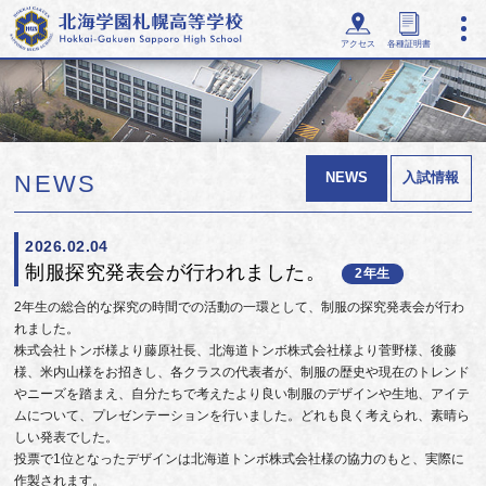
アクセス
各種証明書
NEWS
入試情報
NEWS
2026.02.04
制服探究発表会が行われました。
2年生
2年生の総合的な探究の時間での活動の一環として、制服の探究発表会が行わ
れました。
株式会社トンボ様より藤原社長、北海道トンボ株式会社様より菅野様、後藤
様、米内山様をお招きし、各クラスの代表者が、制服の歴史や現在のトレンド
やニーズを踏まえ、自分たちで考えたより良い制服のデザインや生地、アイテ
ムについて、プレゼンテーションを行いました。どれも良く考えられ、素晴ら
しい発表でした。
投票で1位となったデザインは北海道トンボ株式会社様の協力のもと、実際に
作製されます。