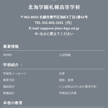
〒062-8603 札幌市豊平区旭町4丁目1番42号
TEL
011-841-1161
［代］
E-mail sapporo-jimu○hgs.ed.jp
※○を@に変えてください
最新情報
NEWS
入試情報
学校紹介
学校長メッセージ
沿革
教育方針
校歌、校章
施設紹介
いじめ防止のための基本方針
制服紹介
学校自己評価
本校の教育