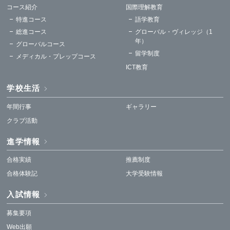
コース紹介
国際理解教育
特進コース
語学教育
総進コース
グローバル・ヴィレッジ（1
年）
グローバルコース
留学制度
メディカル・プレップコース
ICT教育
学校生活
年間行事
ギャラリー
クラブ活動
進学情報
合格実績
推薦制度
合格体験記
大学受験情報
入試情報
募集要項
Web出願