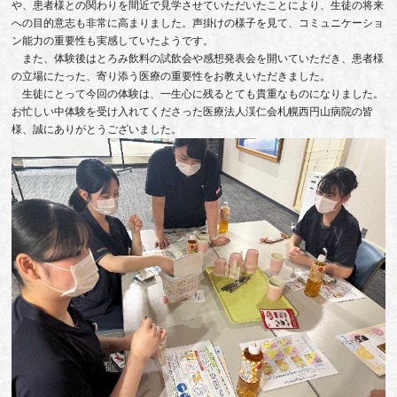
や、患者様との関わりを間近で見学させていただいたことにより、生徒の将来
への目的意志も非常に高まりました。声掛けの様子を見て、コミュニケーショ
ン能力の重要性も実感していたようです。
また、体験後はとろみ飲料の試飲会や感想発表会を開いていただき、患者様
の立場にたった、寄り添う医療の重要性をお教えいただきました。
生徒にとって今回の体験は、一生心に残るとても貴重なものになりました。
お忙しい中体験を受け入れてくださった医療法人渓仁会札幌西円山病院の皆
様、誠にありがとうございました。