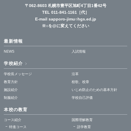
〒062-8603 札幌市豊平区旭町4丁目1番42号
TEL
011-841-1161
［代］
E-mail sapporo-jimu○hgs.ed.jp
※○を@に変えてください
最新情報
NEWS
入試情報
学校紹介
学校長メッセージ
沿革
教育方針
校歌、校章
施設紹介
いじめ防止のための基本方針
制服紹介
学校自己評価
本校の教育
コース紹介
国際理解教育
特進コース
語学教育