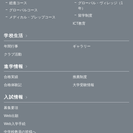
総進コース
グローバル・ヴィレッジ（1
年）
グローバルコース
留学制度
メディカル・プレップコース
ICT教育
学校生活
年間行事
ギャラリー
クラブ活動
進学情報
合格実績
推薦制度
合格体験記
大学受験情報
入試情報
募集要項
Web出願
Web入学手続
中学校教員の皆様へ