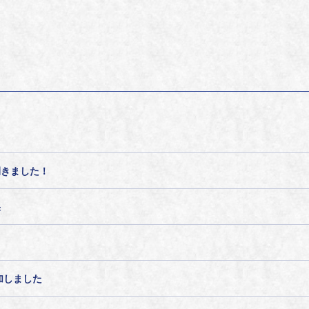
開きました！
果
加しました