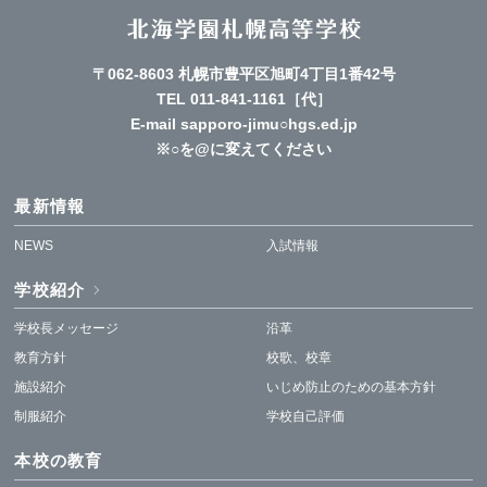
〒062-8603 札幌市豊平区旭町4丁目1番42号
TEL
011-841-1161
［代］
E-mail sapporo-jimu○hgs.ed.jp
※○を@に変えてください
最新情報
NEWS
入試情報
学校紹介
学校長メッセージ
沿革
教育方針
校歌、校章
施設紹介
いじめ防止のための基本方針
制服紹介
学校自己評価
本校の教育