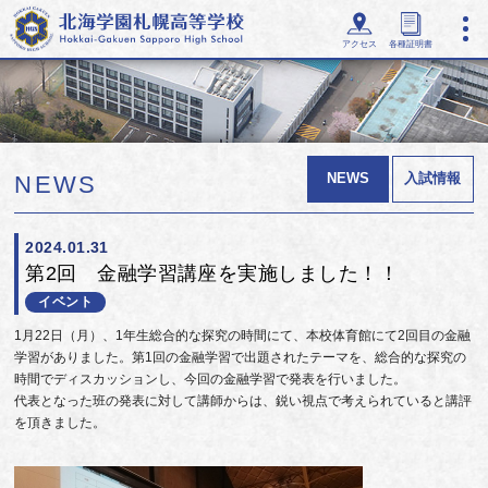
アクセス
各種証明書
NEWS
入試情報
NEWS
2024.01.31
第2回 金融学習講座を実施しました！！
イベント
1月22日（月）、1年生総合的な探究の時間にて、本校体育館にて2回目の金融
学習がありました。第1回の金融学習で出題されたテーマを、総合的な探究の
時間でディスカッションし、今回の金融学習で発表を行いました。
代表となった班の発表に対して講師からは、鋭い視点で考えられていると講評
を頂きました。