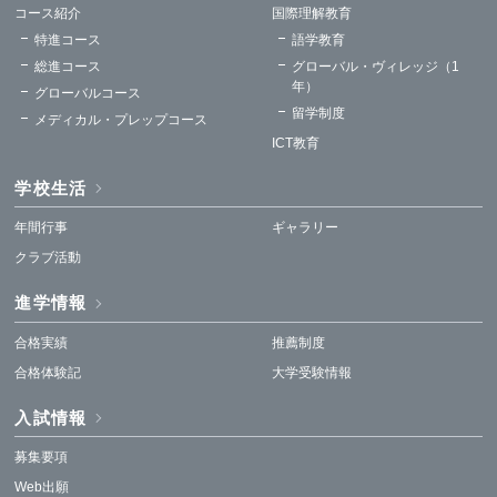
コース紹介
国際理解教育
特進コース
語学教育
総進コース
グローバル・ヴィレッジ（1
年）
グローバルコース
留学制度
メディカル・プレップコース
ICT教育
学校生活
年間行事
ギャラリー
クラブ活動
進学情報
合格実績
推薦制度
合格体験記
大学受験情報
入試情報
募集要項
Web出願