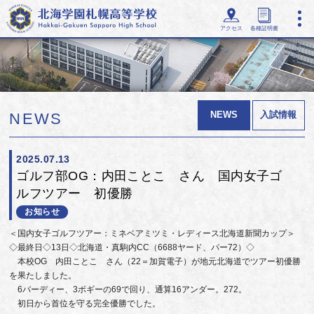
アクセス
各種証明書
NEWS
入試情報
NEWS
2025.07.13
ゴルフ部OG：内田ことこ さん 国内女子ゴ
ルフツアー 初優勝
お知らせ
＜国内女子ゴルフツアー：ミネベアミツミ・レディース北海道新聞カップ＞
◇最終日◇13日◇北海道・真駒内CC（6688ヤード、パー72）◇
本校OG 内田ことこ さん（22＝加賀電子）が地元北海道でツアー初優勝
を果たしました。
6バーディー、3ボギーの69で回り、通算16アンダー。272。
初日から首位を守る完全優勝でした。