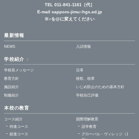
TEL
011-841-1161
［代］
E-mail sapporo-jimu○hgs.ed.jp
※○を@に変えてください
最新情報
NEWS
入試情報
学校紹介
学校長メッセージ
沿革
教育方針
校歌、校章
施設紹介
いじめ防止のための基本方針
制服紹介
学校自己評価
本校の教育
コース紹介
国際理解教育
特進コース
語学教育
総進コース
グローバル・ヴィレッジ（1