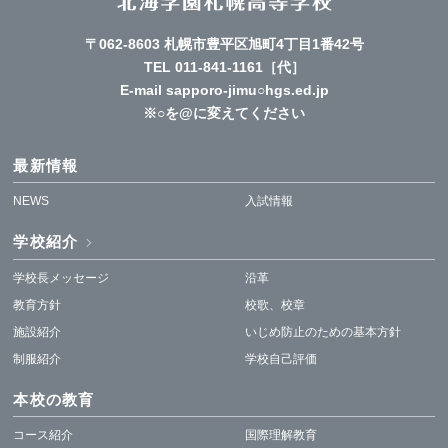
〒062-8603 札幌市豊平区旭町4丁目1番42号
TEL
011-841-1161
［代］
E-mail sapporo-jimu○hgs.ed.jp
※○を@に変えてください
最新情報
NEWS
入試情報
学校紹介
学校長メッセージ
沿革
教育方針
校歌、校章
施設紹介
いじめ防止のための基本方針
制服紹介
学校自己評価
本校の教育
コース紹介
国際理解教育