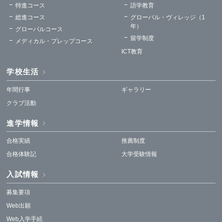
特進コース
語学教育
総進コース
グローバル・ヴィレッジ（1
年）
グローバルコース
留学制度
メディカル・プレップコース
ICT教育
学校生活
年間行事
ギャラリー
クラブ活動
進学情報
合格実績
推薦制度
合格体験記
大学受験情報
入試情報
募集要項
Web出願
Web入学手続