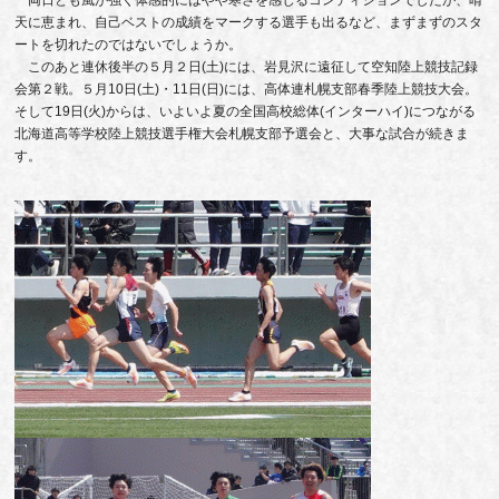
両日とも風が強く体感的にはやや寒さを感じるコンディションでしたが、晴
天に恵まれ、自己ベストの成績をマークする選手も出るなど、まずまずのスタ
ートを切れたのではないでしょうか。
このあと連休後半の５月２日(土)には、岩見沢に遠征して空知陸上競技記録
会第２戦。５月10日(土)・11日(日)には、高体連札幌支部春季陸上競技大会。
そして19日(火)からは、いよいよ夏の全国高校総体(インターハイ)につながる
北海道高等学校陸上競技選手権大会札幌支部予選会と、大事な試合が続きま
す。