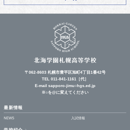
〒062-8603 札幌市豊平区旭町4丁目1番42号
TEL
011-841-1161
［代］
E-mail sapporo-jimu○hgs.ed.jp
※○を@に変えてください
最新情報
NEWS
入試情報
学校紹介