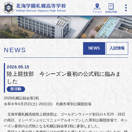
アクセス
各種証明書
NEWS
入試情報
NEWS
2026.05.15
陸上競技部 今シーズン最初の公式戦に臨みま
した
部活動
2026札幌記録会第1戦
令和８年4月25日(土)･26日(日) 札幌市厚別公園競技場
北海学園札幌高校陸上競技部は、ゴールデンウィーク初日の４月25・26日
の両日、２シーズンぶりにリニューアルオープンした厚別公園競技場で、今シ
ーズン最初の公式戦となる札幌記録会第1戦に参加しました。