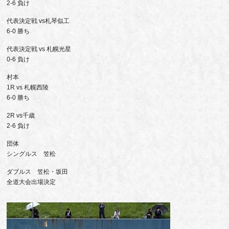
2-6 負け
代表決定戦 vs札琴似工
6-0 勝ち
代表決定戦 vs 札幌光星
0-6 負け
村本
1R vs 札幌西陵
6-0 勝ち
2R vs千歳
2-6 負け
団体
シングルス 笠松
ダブルス 笠松・坂田
全道大会出場決定