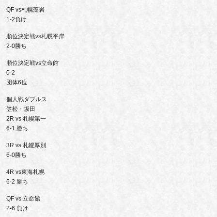
QF vs札幌藻岩
1-2負け
順位決定戦vs札幌平岸
2-0勝ち
順位決定戦vs立命館
0-2
団体6位
個人戦ダブルス
笠松・坂田
2R vs 札幌第一
6-1 勝ち
3R vs 札幌厚別
6-0勝ち
4R vs東海札幌
6-2 勝ち
QF vs 立命館
2-6 負け