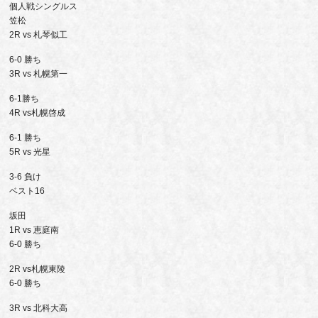
個人戦シングルス
笠松
2R vs 札琴似工
6-0 勝ち
3R vs 札幌第一
6-1勝ち
4R vs札幌啓成
6-1 勝ち
5R vs 光星
3-6 負け
ベスト16
坂田
1R vs 恵庭南
6-0 勝ち
2R vs札幌東陵
6-0 勝ち
3R vs 北科大高