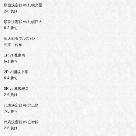
順位決定戦 vs 札幌光星
2-6 負け
順位決定戦 vs 札幌日大
6-3 勝ち
個人戦ダブルス7位
村本・佐藤
1R vs 札東商
6-1 勝ち
2R vs開成中等
6-4 勝ち
3R vs 札幌光星
2-6 負け
代表決定戦 vs 北広島
7-5 勝ち
代表決定戦 vs 立命館
2-6 負け