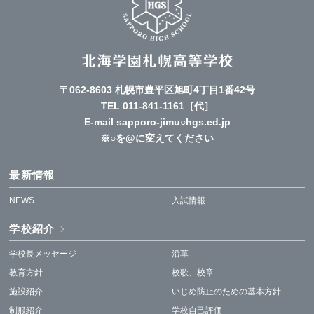
〒062-8603 札幌市豊平区旭町4丁目1番42号
TEL
011-841-1161
［代］
E-mail sapporo-jimu○hgs.ed.jp
※○を@に変えてください
最新情報
NEWS
入試情報
学校紹介
学校長メッセージ
沿革
教育方針
校歌、校章
施設紹介
いじめ防止のための基本方針
制服紹介
学校自己評価