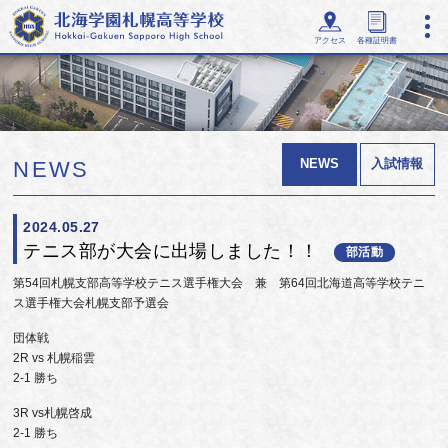
アクセス
各種証明書
NEWS
入試情報
NEWS
2024.05.27
テニス部が大会に出場しました！！
部活動
第54回札幌支部高等学校テニス選手権大会 兼 第64回北海道高等学校テニ
ス選手権大会札幌支部予選会
団体戦
2R vs 札幌稲雲
2-1 勝ち
3R vs札幌啓成
2-1 勝ち