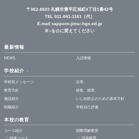
〒062-8603 札幌市豊平区旭町4丁目1番42号
TEL
011-841-1161
［代］
E-mail sapporo-jimu○hgs.ed.jp
※○を@に変えてください
最新情報
NEWS
入試情報
学校紹介
学校長メッセージ
沿革
教育方針
校歌、校章
施設紹介
いじめ防止のための基本方針
制服紹介
学校自己評価
本校の教育
コース紹介
国際理解教育
特進コース
語学教育