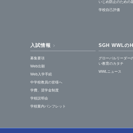
いじめ防止のための
学校自己評価
入試情報
SGH WWLの
募集要項
グローバルリーダー
い教育のカタチ
Web出願
WWLニュース
Web入学手続
中学校教員の皆様へ
学費、奨学金制度
学校説明会
学校案内パンフレット