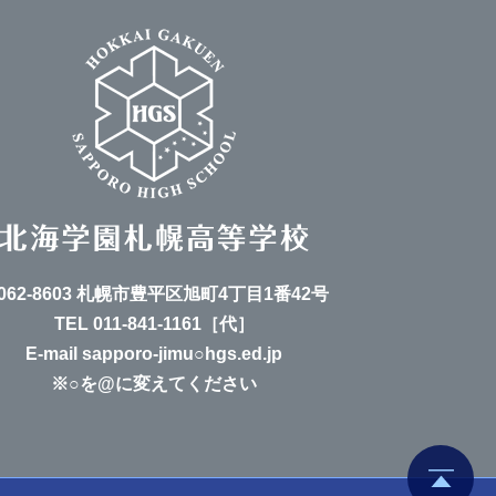
062-8603 札幌市豊平区旭町4丁目1番42号
TEL
011-841-1161
［代］
E-mail sapporo-jimu○hgs.ed.jp
※○を@に変えてください