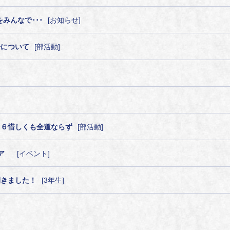
をみんなで･･･
お知らせ
告について
部活動
１６惜しくも全道ならず
部活動
ィア
イベント
開きました！
3年生