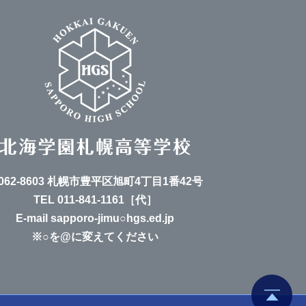
062-8603 札幌市豊平区旭町4丁目1番42号
TEL
011-841-1161
［代］
E-mail sapporo-jimu○hgs.ed.jp
※○を@に変えてください