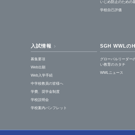
いじめ防止のための
学校自己評価
入試情報
SGH WWLの
募集要項
グローバルリーダー
い教育のカタチ
Web出願
WWLニュース
Web入学手続
中学校教員の皆様へ
学費、奨学金制度
学校説明会
学校案内パンフレット