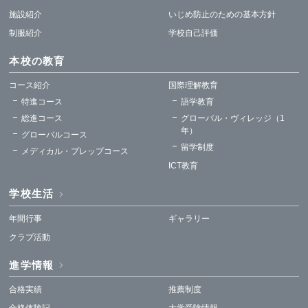
施設紹介
いじめ防止のための基本方針
制服紹介
学校自己評価
本校の教育
コース紹介
国際理解教育
特進コース
語学教育
総進コース
グローバル・ヴィレッジ（1
年）
グローバルコース
留学制度
メディカル・プレップコース
ICT教育
学校生活
年間行事
ギャラリー
クラブ活動
進学情報
合格実績
推薦制度