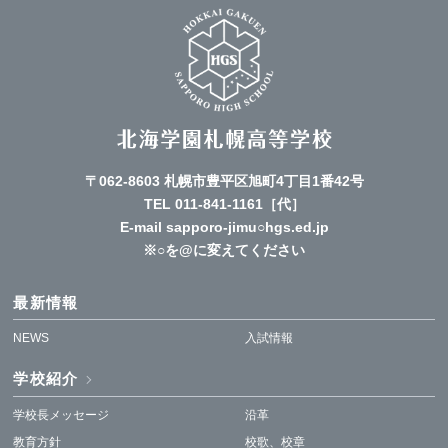
〒062-8603 札幌市豊平区旭町4丁目1番42号
TEL
011-841-1161
［代］
E-mail sapporo-jimu○hgs.ed.jp
※○を@に変えてください
最新情報
NEWS
入試情報
学校紹介
学校長メッセージ
沿革
教育方針
校歌、校章