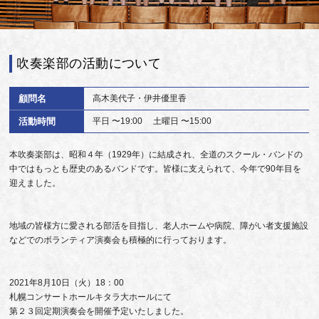
吹奏楽部の活動について
顧問名
高木美代子・伊井優里香
活動時間
平日 〜19:00 土曜日 〜15:00
本吹奏楽部は、昭和４年（1929年）に結成され、全道のスクール・バンドの
中ではもっとも歴史のあるバンドです。皆様に支えられて、今年で90年目を
迎えました。
地域の皆様方に愛される部活を目指し、老人ホームや病院、障がい者支援施設
などでのボランティア演奏会も積極的に行っております。
2021年8月10日（火）18：00
札幌コンサートホールキタラ大ホールにて
第２３回定期演奏会を開催予定いたしました。